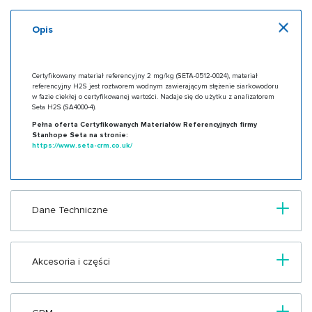
Opis
Certyfikowany materiał referencyjny 2 mg/kg (SETA-0512-0024), materiał
referencyjny H2S jest roztworem wodnym zawierającym stężenie siarkowodoru
w fazie ciekłej o certyfikowanej wartości. Nadaje się do użytku z analizatorem
Seta H2S (SA4000-4).
Pełna oferta Certyfikowanych Materiałów Referencyjnych firmy
Stanhope Seta na stronie:
https://www.seta-crm.co.uk/
Dane Techniczne
Akcesoria i części