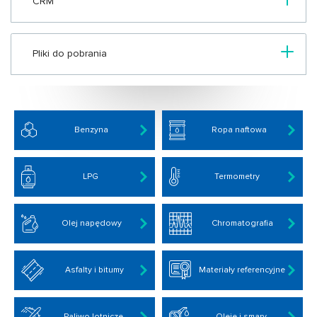
CRM
Pliki do pobrania
Benzyna
Ropa naftowa
LPG
Termometry
Olej napędowy
Chromatografia
Asfalty i bitumy
Materiały referencyjne
Paliwo lotnicze
Oleje i smary