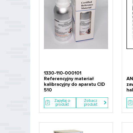
1330-110-000101
Referencyjny materiał
AN
kalibracyjny do aparatu CID
zaw
510
ha
Zapytaj o
Zobacz
produkt
produkt