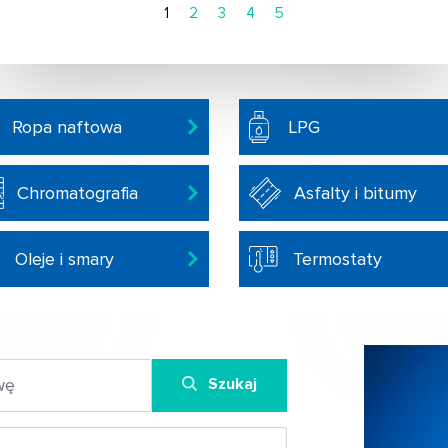
1
2
3
4
5
Ropa naftowa
LPG
Chromatografia
Asfalty i bitumy
Oleje i smary
Termostaty
Szukaj