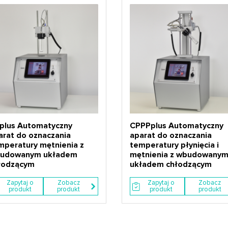
plus Automatyczny
CPPPplus Automatyczny
arat do oznaczania
aparat do oznaczania
mperatury mętnienia z
temperatury płynięcia i
udowanym układem
mętnienia z wbudowany
łodzącym
układem chłodzącym
Zapytaj o
Zobacz
Zapytaj o
Zobacz
produkt
produkt
produkt
produkt