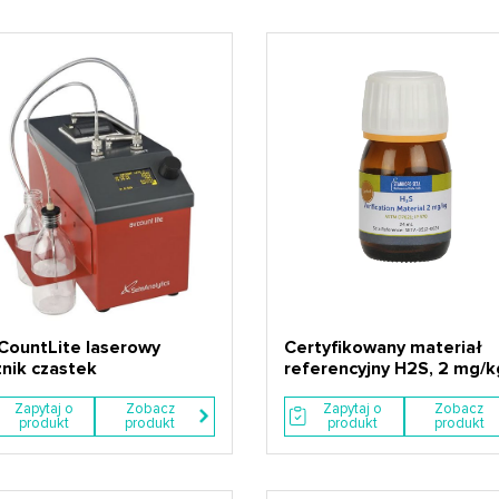
CountLite laserowy
Certyfikowany materiał
znik czastek
referencyjny H2S, 2 mg/k
Zapytaj o
Zobacz
Zapytaj o
Zobacz
produkt
produkt
produkt
produkt