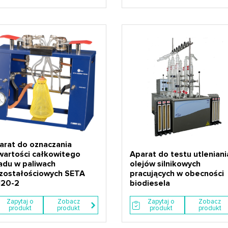
arat do oznaczania
wartości całkowitego
Aparat do testu utleniani
adu w paliwach
olejów silnikowych
zostałościowych SETA
pracujących w obecności
120-2
biodiesela
Zapytaj o
Zobacz
Zapytaj o
Zobacz
produkt
produkt
produkt
produkt