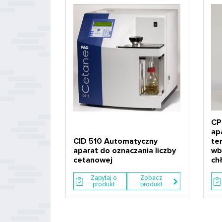
CP
ap
CID 510 Automatyczny
te
aparat do oznaczania liczby
wb
cetanowej
ch
Zapytaj o
Zobacz
produkt
produkt