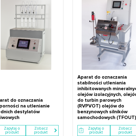
Aparat do oznaczania
stabilności utleniania
inhibitowanych mineralny
olejów izolacyjnych, olej
arat do oznaczania
do turbin parowych
porności na utlenianie
(RVPVOT) olejów do
ednich destylatów
benzynowych silników
liwowych
samochodowych (TFOUT
Zapytaj o
Zobacz
Zapytaj o
Zobacz
produkt
produkt
produkt
produkt