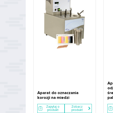
Ap
od
Aparat do oznaczania
śr
korozji na miedzi
pa
Zapytaj o
Zobacz
produkt
produkt