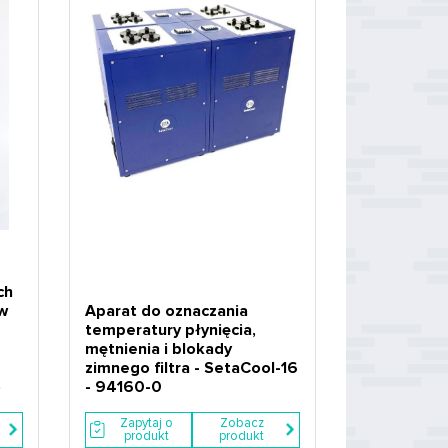
ch
ów
Aparat do oznaczania
temperatury płynięcia,
mętnienia i blokady
zimnego filtra - SetaCool-16
)
- 94160-0
Zapytaj o
Zobacz
produkt
produkt