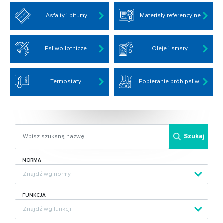
Asfalty i bitumy
Materiały referencyjne
Paliwo lotnicze
Oleje i smary
Termostaty
Pobieranie prób paliw
Szukaj
NORMA
FUNKCJA