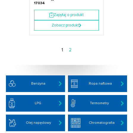
17034
Zapytaj o produkt
Zobacz produkt
1
2
Benzyna
Ropa naftowa
LPG
Termometry
Olej napędowy
Chromatografia