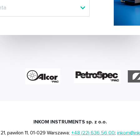
INKOM INSTRUMENTS sp. z o.o.
a 21, pawilon 11, 01-029 Warszawa;
+48 (22) 636 56 00
;
inkom@ink