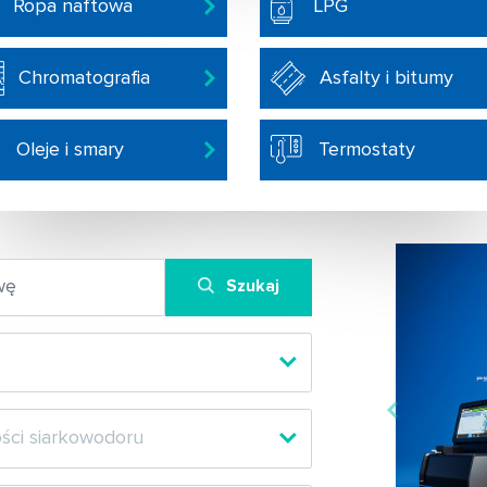
Ropa naftowa
LPG
Chromatografia
Asfalty i bitumy
Oleje i smary
Termostaty
Szukaj