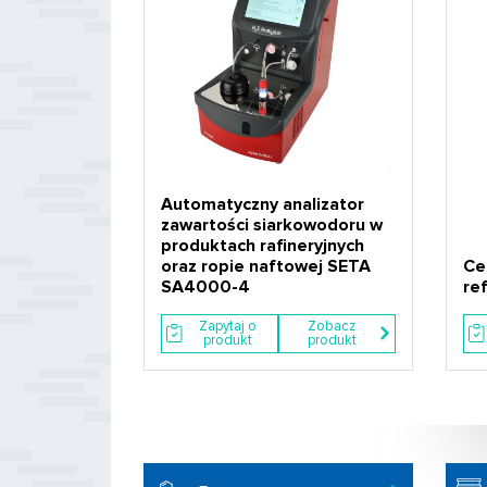
Automatyczny analizator
zawartości siarkowodoru w
produktach rafineryjnych
oraz ropie naftowej SETA
Ce
SA4000-4
re
Zapytaj o
Zobacz
produkt
produkt