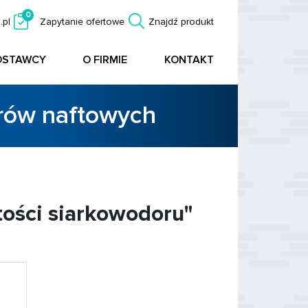
0
.pl
Zapytanie ofertowe
Znajdź produkt
OSTAWCY
O FIRMIE
KONTAKT
orów naftowych
tości siarkowodoru"