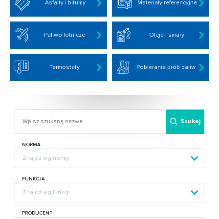
Asfalty i bitumy
Materiały referencyjne
Paliwo lotnicze
Oleje i smary
Termostaty
Pobieranie prób paliw
Szukaj
NORMA
FUNKCJA
PRODUCENT