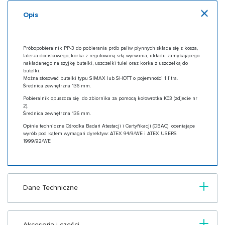
Opis
Próbopobieralnik PP-3 do pobierania prób paliw płynnych składa się z kosza,
talerza dociskowego, korka z regulowaną siłą wyrwania, układu zamykającego
nakładanego na szyjkę butelki, uszczelki tulei oraz korka z uszczelką do
butelki.
Można stosować butelki typu SIMAX lub SHOTT o pojemności 1 litra.
Średnica zewnętrzna 136 mm.
Pobieralnik opuszcza się do zbiornika za pomocą kołowrotka K03 (zdjecie nr
2).
Średnica zewnętrzna 136 mm.
Opinie techniczne Ośrodka Badań Atestacji i Certyfikacji (OBAC) oceniające
wyrób pod kątem wymagań dyrektyw: ATEX 94/9/WE i ATEX USERS
1999/92/WE
Dane Techniczne
Akcesoria i części