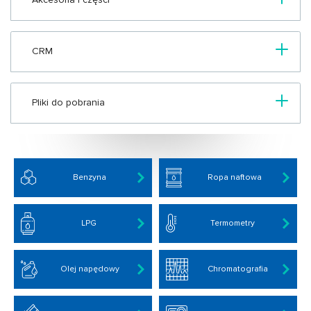
CRM
Pliki do pobrania
Benzyna
Ropa naftowa
LPG
Termometry
Olej napędowy
Chromatografia