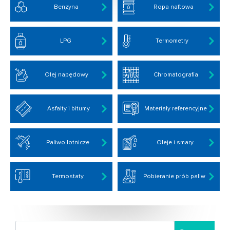
Benzyna
Ropa naftowa
LPG
Termometry
Olej napędowy
Chromatografia
Asfalty i bitumy
Materiały referencyjne
Paliwo lotnicze
Oleje i smary
Termostaty
Pobieranie prób paliw