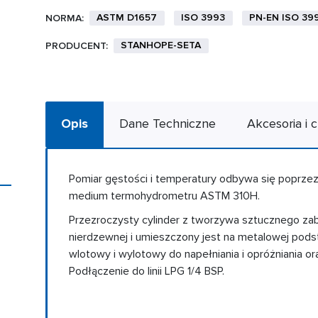
ASTM D1657
ISO 3993
PN-EN ISO 39
NORMA:
STANHOPE-SETA
PRODUCENT:
Opis
Dane Techniczne
Akcesoria i c
Pomiar gęstości i temperatury odbywa się poprz
medium termohydrometru ASTM 310H.
Przezroczysty cylinder z tworzywa sztucznego zabe
nierdzewnej i umieszczony jest na metalowej pod
wlotowy i wylotowy do napełniania i opróżniania 
Podłączenie do linii LPG 1/4 BSP.