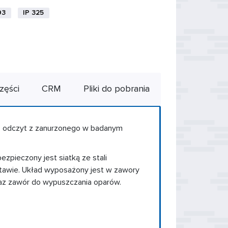
93
IP 325
zęści
CRM
Pliki do pobrania
ez odczyt z zanurzonego w badanym
zpieczony jest siatką ze stali
stawie. Układ wyposażony jest w zawory
oraz zawór do wypuszczania oparów.