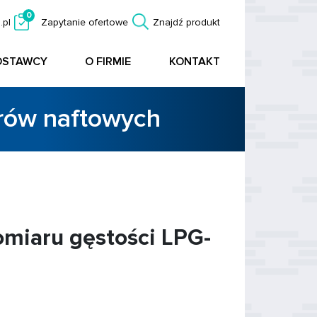
0
.pl
Zapytanie ofertowe
Znajdź produkt
OSTAWCY
O FIRMIE
KONTAKT
orów naftowych
omiaru gęstości LPG-